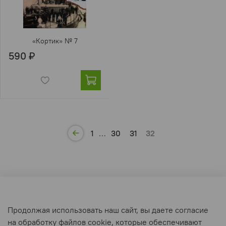
«Кортик» № 7
590 ₽
1
…
30
31
32
Оферта и политика конфиденциальности
Продолжая использовать наш сайт, вы даете согласие
Пользовательское соглашение
на обработку файлов cookie, которые обеспечивают