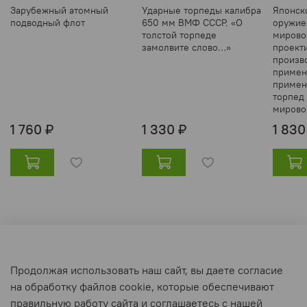
Зарубежный атомный
Ударные торпеды калибра
Японск
подводный флот
650 мм ВМФ СССР. «О
оружие
толстой торпеде
мирово
замолвите слово…»
проект
произво
примен
примен
торпед
мирово
1 760 ₽
1 330 ₽
1 830
Оферта и политика конфиденциальности
Продолжая использовать наш сайт, вы даете согласие
Пользовательское соглашение
на обработку файлов cookie, которые обеспечивают
Условия обмена и возврата
правильную работу сайта и соглашаетесь с нашей