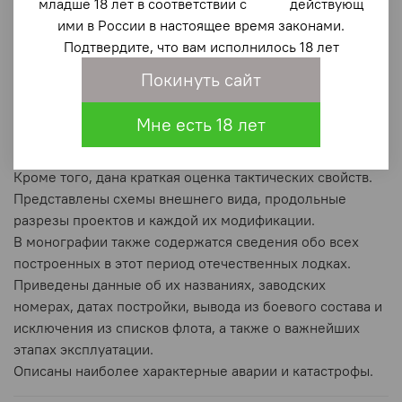
младше 18 лет в соответствии с действующ
специалистов, связанных с проектированием,
ими в России в настоящее время законами.
постройкой и эксплуатацией отечественных лодок
Подтвердите, что вам исполнилось 18 лет
после завершения Второй мировой войны и вплоть до
распада Советского Союза.
Покинуть сайт
В ней описаны все проекты, в том числе и
нереализованные, рассказано об истории их создания,
Мне есть 18 лет
технических особенностях и всех модернизациях, а
также о зарубежных аналогах.
Кроме того, дана краткая оценка тактических свойств.
Представлены схемы внешнего вида, продольные
разрезы проектов и каждой их модификации.
В монографии также содержатся сведения обо всех
построенных в этот период отечественных лодках.
Приведены данные об их названиях, заводских
номерах, датах постройки, вывода из боевого состава и
исключения из списков флота, а также о важнейших
этапах эксплуатации.
Описаны наиболее характерные аварии и катастрофы.