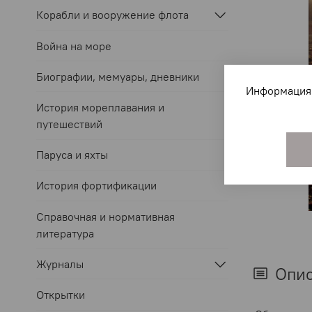
Корабли и вооружение флота
Война на море
Биографии, мемуары, дневники
Информация 
История мореплавания и
путешествий
Паруса и яхты
История фортификации
Справочная и нормативная
литература
Журналы
Опи
Открытки