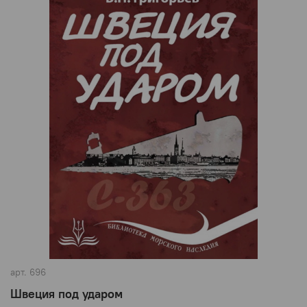
арт.
696
Швеция под ударом