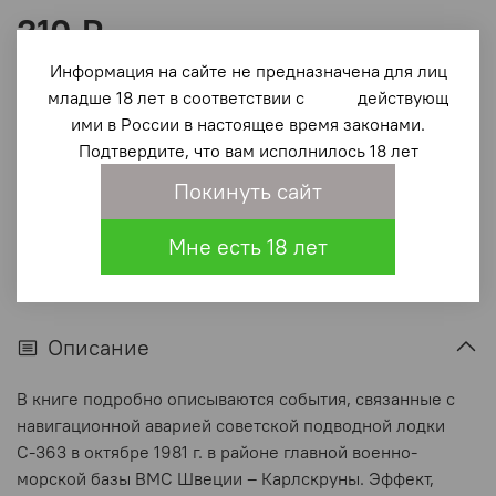
310 ₽
Информация на сайте не предназначена для лиц
В корзину
младше 18 лет в соответствии с действующ
ими в России в настоящее время законами.
Подтвердите, что вам исполнилось 18 лет
В избранное
(0)
Покинуть сайт
Мне есть 18 лет
Описание
В книге подробно описываются события, связанные с
навигационной аварией советской подводной лодки
С-363 в октябре 1981 г. в районе главной военно-
морской базы ВМС Швеции – Карлскруны. Эффект,