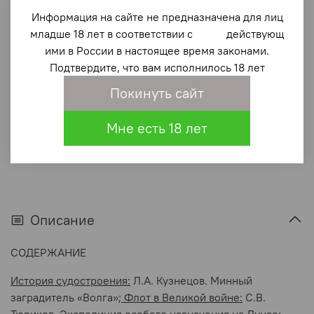
1 337 ₽
Информация на сайте не предназначена для лиц
младше 18 лет в соответствии с действующ
ими в России в настоящее время законами.
В корзину
Подтвердите, что вам исполнилось 18 лет
Покинуть сайт
В избранное
(0)
Мне есть 18 лет
Описание
СОДЕРЖАНИЕ
История судостроения:
Л.А. Кузнецов. Минный
заградитель «Волга»;
Флот в Великой войне:
С.В.