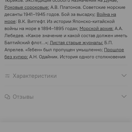
Тюриков. Экспедиция особого назначения на Дунае;
Роковые сороковые:
А.В. Платонов. Советские морские
десанты 1941–1945 годов. Бой за высадку;
Война на
море
: В.К. Витгефт. Из истории Японско-китайской
войны на море в 1894–1895 годах;
Морской архив:
А.А.
Лебедев. «Какое значение и какой состав должен иметь
Балтийский флот…»;
Листая старые журналы:
Б.П.
Апрелев. «Гебен» был пропущен умышленно;
Прошлое
без купюр:
А.Н. Одайник. История одного столкновения
Характеристики
Отзывы