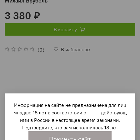
Михаил Врубель
3 380 ₽
В корзину
В избранное
(0)
Описание
Информация на сайте не предназначена для лиц
младше 18 лет в соответствии с действующ
Книга посвящена великому живописцу, графику,
ими в России в настоящее время законами.
скульптору, мастеру прикладного искусства, художнику
Подтвердите, что вам исполнилось 18 лет
театра, монументалисту — Михаилу Александровичу
Покинуть сайт