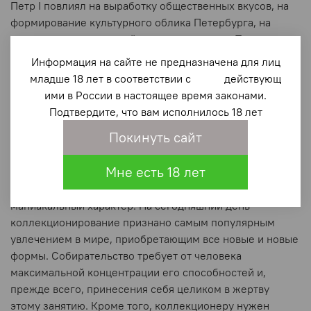
Петр I повлиял на выработку общественных вкусов, на
формирование культурного облика Петербурга, на
развитие отечественной культуры в целом. Политика
царя-реформатора в сфере собирательства и
Информация на сайте не предназначена для лиц
коллекционирования нашла понимание в
младше 18 лет в соответствии с действующ
просвещенном обществе высшей аристократии,
ими в России в настоящее время законами.
дворянства, лиц свободных профессий. Произведения
Подтвердите, что вам исполнилось 18 лет
живописи, скульптуры наполняли парадные залы
Покинуть сайт
петербургских домов, где демонстрировали и предметы
старинной керамики, ювелирного, искусства, собрания
Мне есть 18 лет
манускриптов. В конце XIX века Петербург охватила
страсть к коллекционированию, приобретя чуть ли не
маниакальный характер. На сегодняшний день
коллекционирование признано самым популярным
увлечением в мире, приобретающим все новые и новые
формы. Собирательство требует от человека
максимальной концентрации его способностей и,
прежде всего, принесения себя целиком в жертву
этому занятию. Кроме того, коллекционеру нужен