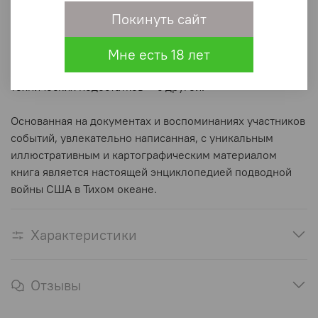
непредвзято анализируются сильные и слабые стороны
Покинуть сайт
подводного флота США — энтузиазм экипажей с
успехами разведывательных служб ВМС, с одной
стороны, кадровые проблемы, ошибки в стратегии и
Мне есть 18 лет
тактике подводной войны и неготовность устранения
технических недостатков — с другой.
Основанная на документах и воспоминаниях участников
событий, увлекательно написанная, с уникальным
иллюстративным и картографическим материалом
книга является настоящей энциклопедией подводной
войны США в Тихом океане.
Характеристики
Отзывы