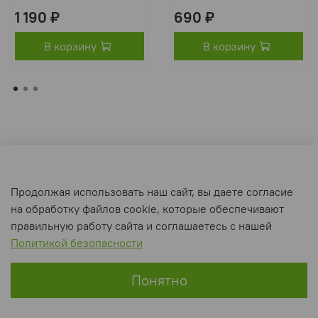
1 190 ₽
690 ₽
В корзину
В корзину
Оферта и политика конфиденциальности
Продолжая использовать наш сайт, вы даете согласие
Пользовательское соглашение
на обработку файлов cookie, которые обеспечивают
Условия обмена и возврата
правильную работу сайта и соглашаетесь с нашей
Политикой безопасности
Интернет-магазин создан на inSales
Понятно
Главная
Поиск
Корзина
Избранное
Профиль