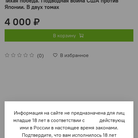
Тихая победа. Подводная война США против
Японии. В двух томах
4 000 ₽
В корзину
В избранное
(0)
Описание
Информация на сайте не предназначена для лиц
младше 18 лет в соответствии с действующ
Наиболее полная история действий американских
ими в России в настоящее время законами.
подлодок в годы Второй мировой войны. В книге
Подтвердите, что вам исполнилось 18 лет