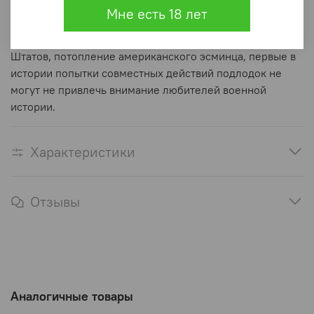
других его соратников по оружию. Действия
Мне есть 18 лет
германского подводного флота перед Ютландским
сражением, боевые операции у берегов Соединенных
Штатов, потопление американского эсминца, первые в
истории попытки совместных действий подлодок не
могут не привлечь внимание любителей военной
истории.
Характеристики
Отзывы
Аналогичные товары