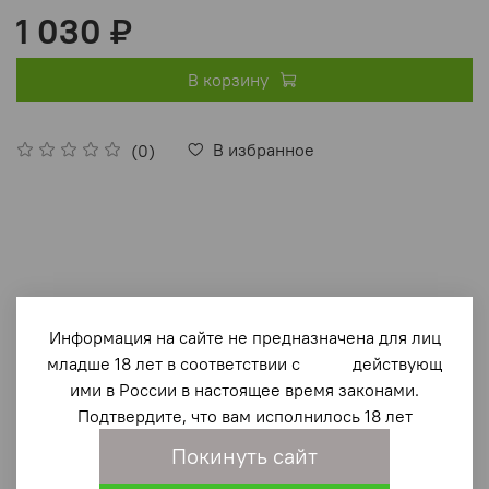
1 030 ₽
В корзину
В избранное
(0)
Информация на сайте не предназначена для лиц
Описание
младше 18 лет в соответствии с действующ
ими в России в настоящее время законами.
Впервые переведенные на русский язык воспоминания
Подтвердите, что вам исполнилось 18 лет
командира немецкой подлодки U-53 Ханса Розе
открывают многие стороны морского противостояния,
Покинуть сайт
не отраженные в мемуарах о Первой мировой войне