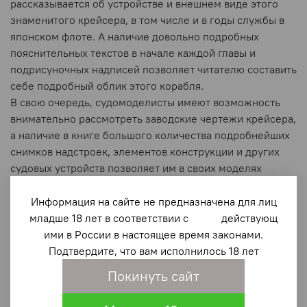
рассказывается об устройстве и внешнем виде этого
знаменитого крейсера, в том числе и в годы службы в
японском флоте. А наличие довольно подробных
пояснительных текстов в начале каждой главы и
подрисуночных надписей позволяет читателю составить
себе подробный облик этого корабля.
В свою очередь, судомоделисты имеют возможность
внимательно рассмотреть заводские чертежи крейсера,
а наличие в книге большого количества подробнейших
снимков надстроек, элементов конструкции и других
судовых устройств позволяет им в своих моделях
создать образ легендарного крейсера, близкий к
натуре.
Информация на сайте не предназначена для лиц
Найдут много нового в книге и фалеристы, и
младше 18 лет в соответствии с действующ
нумизматы. Для них в конце книги представлены
ими в России в настоящее время законами.
цветные изображения редких исторических документов
Подтвердите, что вам исполнилось 18 лет
и снимков наград и жетонов, связанных с историей
Покинуть сайт
подвига крейсера при Чемульпо.
В дополнение ко всему в Приложении в конце книги