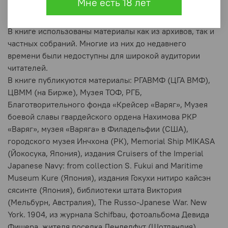
Мне есть 18 лет
приведены технические характеристики крейсера,
которые ранее также не публиковались.
В книге использованы материалы как из архивов, так и
частных собраний. Многие из них до недавнего
времени были недоступны для широкой аудитории
читателей.
В книге публикуются материалы: РГАВМФ (ЦГА ВМФ),
ЦВММ (на Бирже), Музея ТОФ, РГБ,
Благотворительного фонда «Крейсер «Варяг», Музея
боевой славы гвардейского ордена Нахимова РКР
«Варяг», музея «Варяга» в Филадельфии (США),
городского музея Инчхона (РК), Memorial Ship MIKASA
(Йокосука, Япония), издания Cruisers of the Imperial
Japanese Navy: from collection S. Fukui and Maritime
Museum Kure (Япония), издания Гокухи нитиро кайсэн
сясинте (Япония), библиотеки штата Виктория
(Мельбурн, Австралия), The Russo-Jpanese War. New
York. 1904, из журнала Schifbau, фотоальбома Девида
Фишера, жителя поселка Ленделфут (Шотландия),