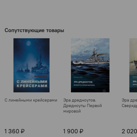
Сопутствующие товары
С линейными крейсерами
Эра дредноутов.
Эра др
Дредноуты Первой
Сверхд
мировой
1 360 ₽
1 900 ₽
2 020