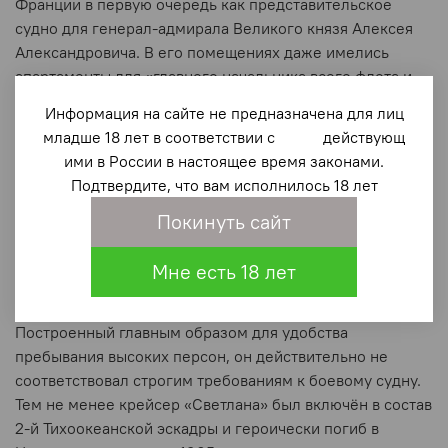
Франции в первую очередь как представительское
судно для генерал‑адмирала Великого князя Алексея
Александровича. В его помещениях даже имелись
апартаменты для «главного начальника всего флота и
Морского министерства» России; тем не менее
Информация на сайте не предназначена для лиц
официально корабль отнесли к классу крейсеров
младше 18 лет в соответствии с действующ
Российского флота.
ими в России в настоящее время законами.
Подтвердите, что вам исполнилось 18 лет
За короткий семилетний период службы «Светлану»
называли по‑разному: крейсер‑яхта или яхта‑крейсер,
Покинуть сайт
яхта генерал‑адмирала, великокняжеская яхта,
«французский» крейсер, «Француженка», «Горничная»,
Мне есть 18 лет
«лишний» или «случайный» крейсер, корабль «не по
назначению», «секретный» или «скрытный».
Построенный главным образом для удобства
пребывания высоких персон, он действительно не
соответствовал строгим требованиям к боевому судну.
Тем не менее крейсер «Светлана» был включён в состав
2-й Тихоокеанской эскадры и героически погиб в