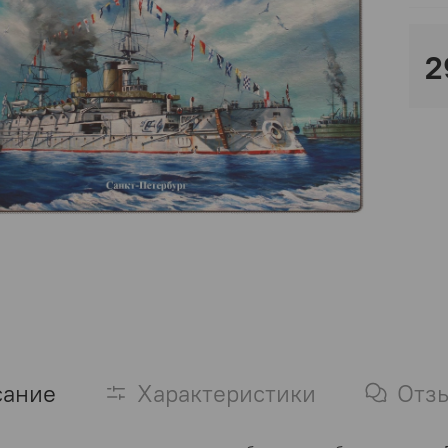
2
сание
Характеристики
Отз