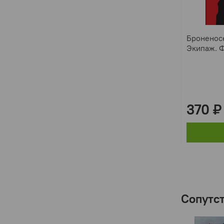
Броненосе
Экипаж. Ф
370 ₽
Сопутс