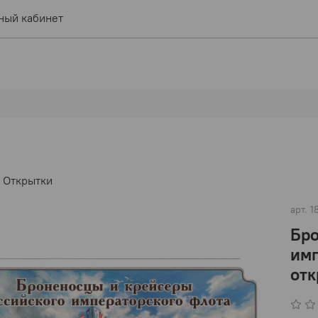
ный кабинет
Открытки
арт.
1
Бро
имп
отк