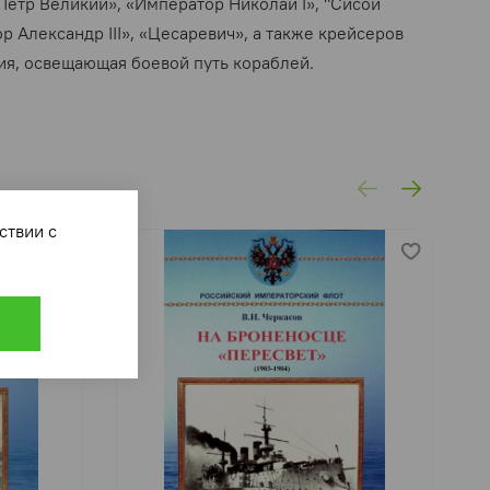
етр Великий», «Император Николай I», "Сисой
 Александр III», «Цесаревич», а также крейсеров
ция, освещающая боевой путь кораблей.
ответствии с