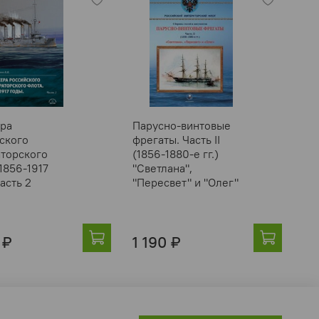
ра
Парусно-винтовые
Па
ского
фрегаты. Часть II
ко
торского
(1856-1880-е гг.)
(18
1856-1917
"Светлана",
Ко
асть 2
"Пересвет" и "Олег"
«Б
«Б
 ₽
1 190 ₽
1 