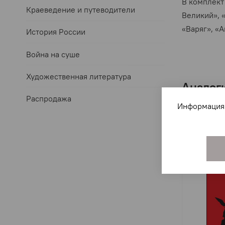
В комплект
Краеведение и путеводители
Великий», 
«Варяг», «
История России
Война на суше
Художественная литература
Аналог
Распродажа
Информация 