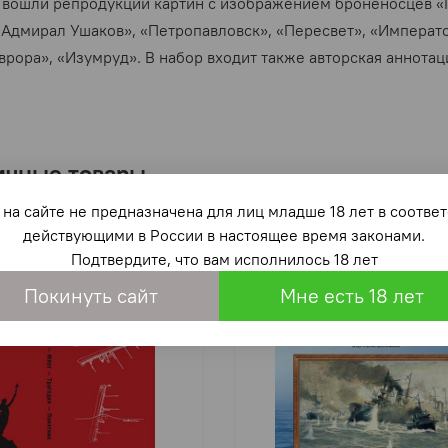
 вошли репродукции картин с изображением броненосцев «П
«Адмирал Ушаков», «Петропавловск», «Пересвет», «Император
Аврора», «Изумруд». В набор входит также авторская аннота
ичные товары
на сайте не предназначена для лиц младше 18 лет в со
действующими в России в настоящее время законами.
Подтвердите, что вам исполнилось 18 лет
Покинуть сайт
Мне есть 18 лет