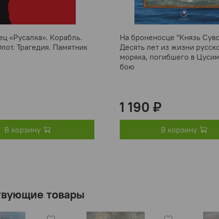
ц «Русалка». Корабль.
На броненосце "Князь Суво
лот. Трагедия. Памятник
Десять лет из жизни русск
моряка, погибшего в Цуси
бою
1 190 ₽
В корзину
В корзину
твующие товары