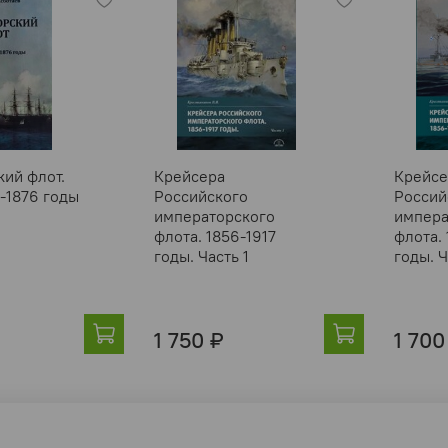
ий флот.
Крейсера
Крейсе
17-1876 годы
Российского
Россий
императорского
импера
флота. 1856-1917
флота. 
годы. Часть 1
годы. Ч
1 750 ₽
1 700
тельское соглашение
Условия обмена и возврата