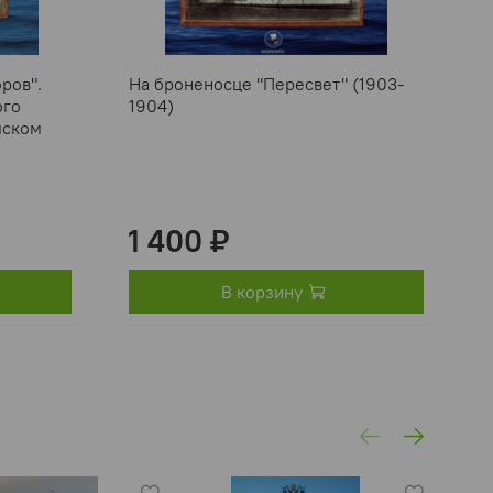
ров".
На броненосце "Пересвет" (1903-
Б
ого
1904)
(
мском
«
«
«
«
1 400 ₽
В корзину