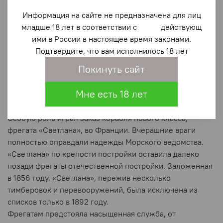
Крымской войны с целью возможно скорейшего
Информация на сайте не предназначена для лиц
обновления флота паровыми кораблями нового
младше 18 лет в соответствии с действующ
поколения были заложены в Архангельске и
ими в России в настоящее время законами.
Петербурге фрегаты «Пересвет» и «Олег», причём
Подтвердите, что вам исполнилось 18 лет
последний строился вместо парового же линейного
Покинуть сайт
корабля, эффективность которого была признана
меньшей, чем фрегатов. Так класс винтовых фрегатов
Мне есть 18 лет
стал превалировать над традиционным, хотя и
переделанным, парусным линейным кораблём.
Особую роль играл заказ корабля нового класса,
фрегата «Светлана», во Франции. Вчерашние враги
полностью оправдали надежды Морского ведомства.
«Светлана» по крепости постройки оставила далеко
позади фрегаты отечественной постройки. Заложенная
в 1856 году, «Светлана», пережив несколько
тимберовок и перевооружений, была исключена из
списков только в 1892 году.
Фрегатам предстояла насыщенная служба, от