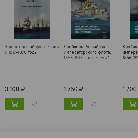
Черноморский флот. Часть
Крейсера Российского
Крейсе
I. 1817-1876 годы
императорского флота.
импера
1856-1917 годы. Часть 1
1856-19
3 100 ₽
1 750 ₽
1 700