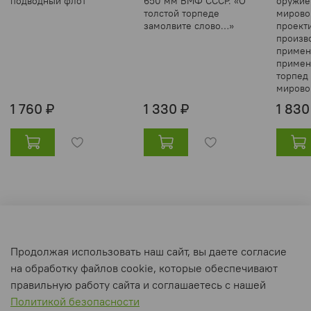
подводный флот
650 мм ВМФ СССР. «О
оружие
толстой торпеде
мирово
замолвите слово…»
проект
произво
примен
примен
торпед
мирово
1 760 ₽
1 330 ₽
1 830
Оферта и политика конфиденциальности
Продолжая использовать наш сайт, вы даете согласие
Пользовательское соглашение
на обработку файлов cookie, которые обеспечивают
Условия обмена и возврата
правильную работу сайта и соглашаетесь с нашей
Политикой безопасности
Интернет-магазин создан на inSales