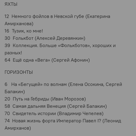
ЯХТЫ
12 Немного фойлов в Невской губе (Екатерина
Амирханова)
16 Тузик, ко мне!
30 Fолькбот (Алексей Деревянкин)
39 Коллекция. Больше «Фолькботов», хороших и
разных!
64 Ещё одна «Вега» (Сергей Афонин)
ГОРИЗОНТЫ
6 На «Бегущей» по волнам (Елена Осокина, Сергей
Балакин)
20 Путь на Гебриды (Иван Морозов)
58 Самая дальняя Венеция (Сергей Балакин)
70 Свидетель истории (Владимир Чепелев)
74 Новая жизнь форта Император Павел I? (Леонид
Амирханов)