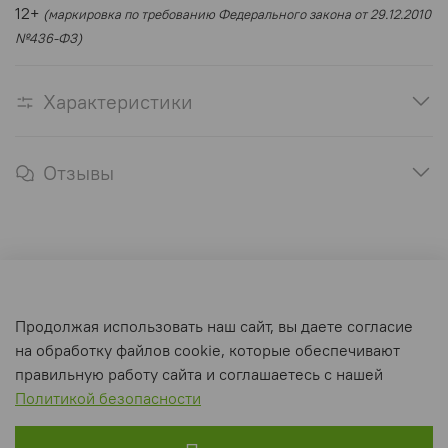
12+
(маркировка по требованию Федерального закона от 29.12.2010
№436-ФЗ)
Характеристики
Отзывы
Оферта и политика конфиденциальности
Продолжая использовать наш сайт, вы даете согласие
Пользовательское соглашение
на обработку файлов cookie, которые обеспечивают
Условия обмена и возврата
правильную работу сайта и соглашаетесь с нашей
Политикой безопасности
Интернет-магазин создан на inSales