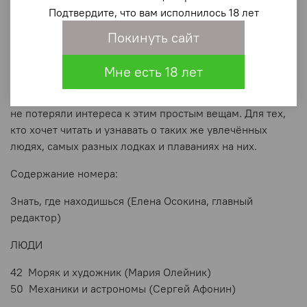
Подтвердите, что вам исполнилось 18 лет
европейских регатах показала, что в России есть
хорошие суда и отличные гонщики. Кстати, она до сих
Покинуть сайт
пор на воде.
Для чего человеку лодка? Она нужна для простых в
Мне есть 18 лет
общем-то
вещей —
прогулок, гонок, рыбалки,
путешествий... И мы делаем журнал для людей, которые
не потеряли интереса к этим простым вещам. Для тех,
кто хочет читать и узнавать о таких же увлечённых
людях, самых разных лодках и плаваниях на них.
Содержание номера:
Знать, где находишься (Елена Осокина, главный
редактор)
ЛЮДИ
42 Моряк и художник (Мария Олейник)
50 Механики и астрономы (Сергей Афонин)