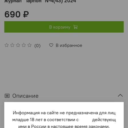
журнал "Тарпон" №4(43) 2024
690 ₽
В корзину
В избранное
(0)
Описание
«Тарпон» — яхтенный журнал из Санкт-Петербурга.
Информация на сайте не предназначена для лиц
младше 18 лет в соответствии с действующ
Почему «Тарпон»? Это имя яхты, которая сто лет назад
ими в России в настоящее время законами.
своими яркими выступлениями на различных