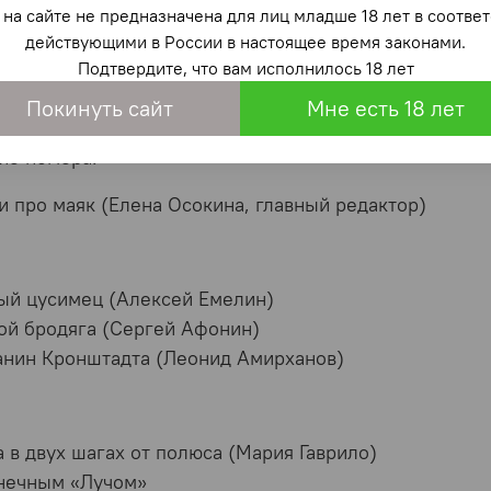
на сайте не предназначена для лиц младше 18 лет в со
действующими в России в настоящее время законами.
человеку лодка? Она нужна для простых в общем-то
в
Подтвердите, что вам исполнилось 18 лет
ий... И мы делаем журнал для людей, которые не по
Покинуть сайт
Мне есть 18 лет
хочет читать и узнавать о таких же увлечённых людях,
ие номера:
и про маяк (Елена Осокина, главный редактор)
ый цусимец (Алексей Емелин)
й бродяга (Сергей Афонин)
нин Кронштадта (Леонид Амирханов)
в двух шагах от полюса (Мария Гаврило)
лнечным «Лучом»