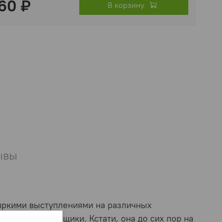
60 ₽
В корзину
ывы
 яркими выступлениями на различных
и отличные гонщики. Кстати, она до сих пор на