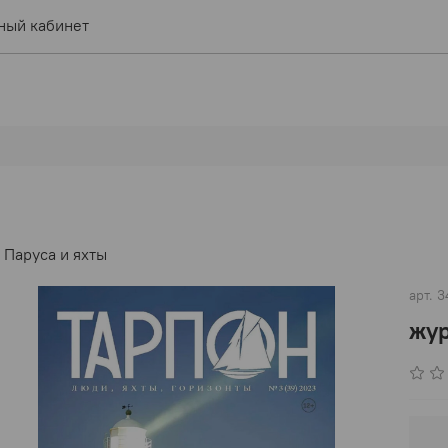
ный кабинет
Паруса и яхты
арт.
3
жур