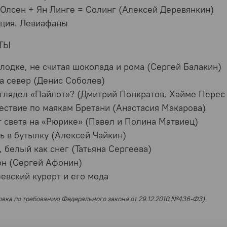
Олсен + Ян Линге = Солинг (Алексей Деревянкин)
кция. Левиафаны
ТЫ
 лодке, не считая шоколада и рома (Сергей Балакин)
а север (Денис Соболев)
глядел «Пайлот»? (Дмитрий Понкратов, Хайме Перес
ствие по маякам Бретани (Анастасия Макарова)
 света на «Рюрике» (Павел и Полина Матвиец)
ь в бутылку (Алексей Чайкин)
, белый как снег (Татьяна Сергеева)
н (Сергей Афонин)
евский курорт и его мода
вка по требованию Федерального закона от 29.12.2010 №436-ФЗ)