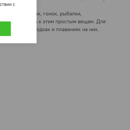
ответствии с
ещей —
прогулок, гонок, рыбалки,
теряли интереса к этим простым вещам. Для
 самых разных лодках и плаваниях на них.