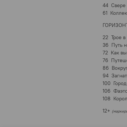
44 Свере 
61 Колле
ГОРИЗОН
22 Трое в
36 Путь н
72 Как вы
76 Путеше
86 Вокруг
94 Загнат
100 Город
106 Фаэто
108 Корол
12+
(маркиро