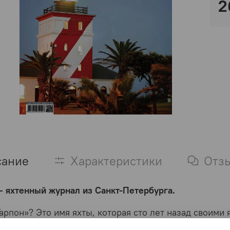
2
сание
Характеристики
Отз
— яхтенный журнал из Санкт-Петербурга.
арпон»? Это имя яхты, которая сто лет назад своими
их регатах показала, что в России есть хорошие суда 