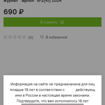
журнал "Тарпон" №2(41) 2024
690 ₽
В корзину
В избранное
(0)
Описание
Информация на сайте не предназначена для лиц
«Тарпон» — яхтенный журнал из Санкт-Петербурга.
младше 18 лет в соответствии с действующ
ими в России в настоящее время законами.
Почему «Тарпон»? Это имя яхты, которая сто лет назад
Подтвердите, что вам исполнилось 18 лет
своими яркими выступлениями на различных