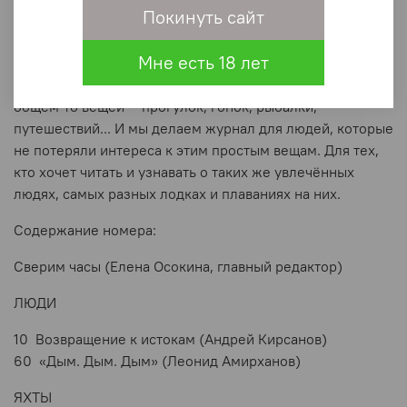
Покинуть сайт
европейских регатах показала, что в России есть
хорошие суда и отличные гонщики. Кстати, она до сих
Мне есть 18 лет
пор на воде.
Для чего человеку лодка? Она нужна для простых в
общем-то
вещей —
прогулок, гонок, рыбалки,
путешествий... И мы делаем журнал для людей, которые
не потеряли интереса к этим простым вещам. Для тех,
кто хочет читать и узнавать о таких же увлечённых
людях, самых разных лодках и плаваниях на них.
Содержание номера:
Сверим часы (Елена Осокина, главный редактор)
ЛЮДИ
10 Возвращение к истокам (Андрей Кирсанов)
60 «Дым. Дым. Дым» (Леонид Амирханов)
ЯХТЫ