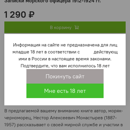
Записки морского офицера 1912-1924 гг.
1 290 ₽
В корзину
Информация на сайте не предназначена для лиц
В избранное
(0)
младше 18 лет в соответствии с действующ
ими в России в настоящее время законами.
Подтвердите, что вам исполнилось 18 лет
Покинуть сайт
Мне есть 18 лет
Описание
В предлагаемой вашему вниманию книге автор, моряк-
черноморец, Нестор Алексеевич Монастырев (1887-
1957) рассказывает о своей мирной службе и участии в