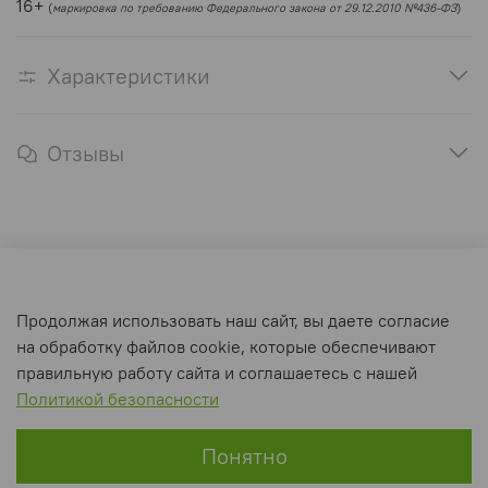
16+
(
маркировка по требованию Федерального закона от 29.12.2010 №436-ФЗ
)
Характеристики
Отзывы
Оферта и политика конфиденциальности
Продолжая использовать наш сайт, вы даете согласие
Пользовательское соглашение
на обработку файлов cookie, которые обеспечивают
Условия обмена и возврата
правильную работу сайта и соглашаетесь с нашей
Политикой безопасности
Интернет-магазин создан на inSales
Понятно