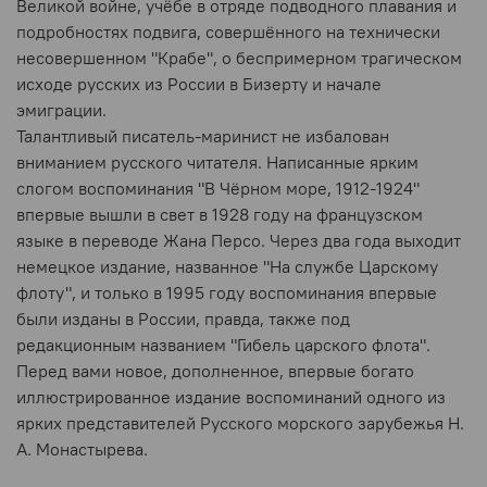
Великой войне, учёбе в отряде подводного плавания и
подробностях подвига, совершённого на технически
несовершенном "Крабе", о беспримерном трагическом
исходе русских из России в Бизерту и начале
эмиграции.
Талантливый писатель-маринист не избалован
вниманием русского читателя. Написанные ярким
слогом воспоминания "В Чёрном море, 1912-1924"
впервые вышли в свет в 1928 году на французском
языке в переводе Жана Персо. Через два года выходит
немецкое издание, названное "На службе Царскому
флоту", и только в 1995 году воспоминания впервые
были изданы в России, правда, также под
редакционным названием "Гибель царского флота".
Перед вами новое, дополненное, впервые богато
иллюстрированное издание воспоминаний одного из
ярких представителей Русского морского зарубежья Н.
А. Монастырева.