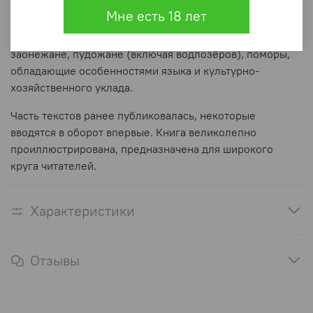
сосредоточено в Петрозаводске и трёх крупных очагах
Мне есть 18 лет
—
в Заонежье, Пудожье и Карельском Поморье. Здесь
проживают особые этнолокальные группы русских
—
заонежане, пудожане (включая водлозёров), поморы,
обладающие особенностями языка и культурно-
хозяйственного уклада.
Часть текстов ранее публиковалась, некоторые
вводятся в оборот впервые. Книга великолепно
проиллюстрирована, предназначена для широкого
круга читателей.
Характеристики
Отзывы