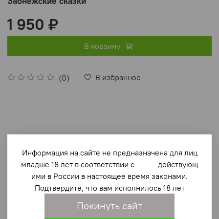
Заонежские сказки
1 950 ₽
В корзину
В избранное
(0)
Информация на сайте не предназначена для лиц
Описание
младше 18 лет в соответствии с действующ
ими в России в настоящее время законами.
Сборник русских народных сказок, собранных в
Подтвердите, что вам исполнилось 18 лет
деревнях Заонежья (Карелия) в конце ХІХ
–
ХХ веке.
Покинуть сайт
Русское население в Карелии исторически