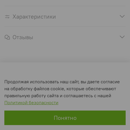
Характеристики
Отзывы
Оферта и политика конфиденциальности
Продолжая использовать наш сайт, вы даете согласие
Пользовательское соглашение
на обработку файлов cookie, которые обеспечивают
Условия обмена и возврата
правильную работу сайта и соглашаетесь с нашей
Политикой безопасности
Интернет-магазин создан на inSales
Понятно