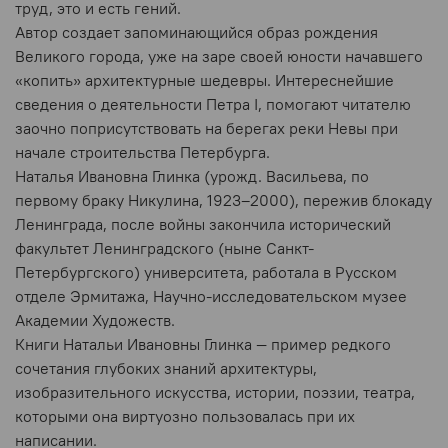
труд, это и есть гений.
Автор создает запоминающийся образ рождения
Великого города, уже на заре своей юности начавшего
«копить» архитектурные шедевры. Интереснейшие
сведения о деятельности Петра I, помогают читателю
заочно поприсутствовать на берегах реки Невы при
начале строительства Петербурга.
Наталья Ивановна Глинка (урожд. Васильева, по
первому браку Никулина, 1923–2000), пережив блокаду
Ленинграда, после войны закончила исторический
факультет Ленинградского (ныне Санкт-
Петербургского) университета, работала в Русском
отделе Эрмитажа, Научно-исследовательском музее
Академии Художеств.
Книги Натальи Ивановны Глинка — пример редкого
сочетания глубоких знаний архитектуры,
изобразительного искусства, истории, поэзии, театра,
которыми она виртуозно пользовалась при их
написании.