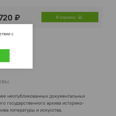
 720 ₽
В корзину
ответствии с
ывы
анее неопубликованных документальных
го государственного архива историко-
ива литературы и искусства.