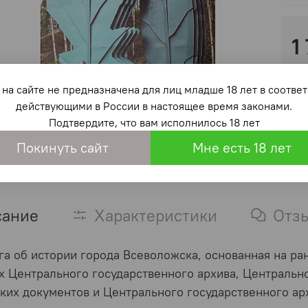
1
на сайте не предназначена для лиц младше 18 лет в со
действующими в России в настоящее время законами.
Подтвердите, что вам исполнилось 18 лет
Покинуть сайт
Мне есть 18 лет
сание
Характеристики
Отз
га об истории города Всеволожска, основанная на р
х Центрального государственного архива, Центрально
ких документов и Центрального государственного арх