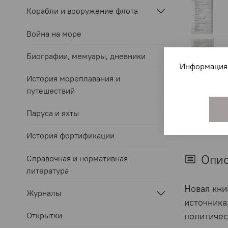
Корабли и вооружение флота
Война на море
Биографии, мемуары, дневники
Информация 
История мореплавания и
путешествий
Паруса и яхты
История фортификации
Опи
Справочная и нормативная
литература
Новая кни
Журналы
источника
Открытки
политичес