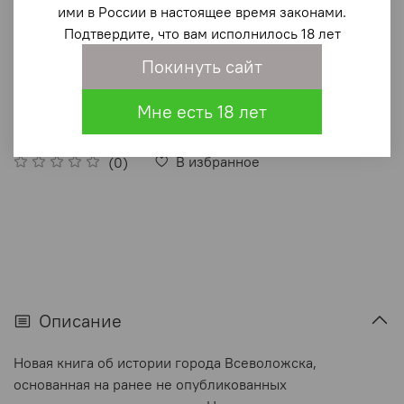
Всеволожск: историко-географический
ими в России в настоящее время законами.
справочник. Часть 2 (1917–1941)
Подтвердите, что вам исполнилось 18 лет
1 200 ₽
Покинуть сайт
В корзину
Мне есть 18 лет
В избранное
(0)
Описание
Новая книга об истории города Всеволожска,
основанная на ранее не опубликованных