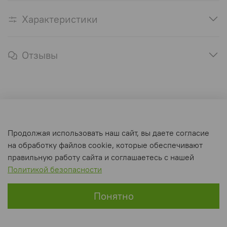
Характеристики
Отзывы
Оферта и политика конфиденциальности
Продолжая использовать наш сайт, вы даете согласие
Пользовательское соглашение
на обработку файлов cookie, которые обеспечивают
Условия обмена и возврата
правильную работу сайта и соглашаетесь с нашей
Политикой безопасности
Интернет-магазин создан на inSales
Понятно
Главная
Поиск
Корзина
Избранное
Профиль