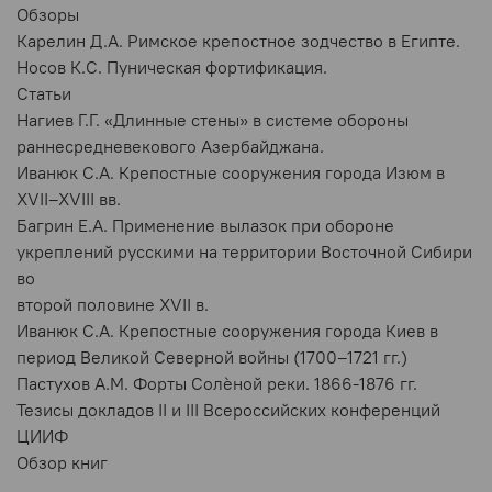
Обзоры
Карелин Д.А. Римское крепостное зодчество в Египте.
Носов К.С. Пуническая фортификация.
Статьи
Нагиев Г.Г. «Длинные стены» в системе обороны
раннесредневекового Азербайджана.
Иванюк С.А. Крепостные сооружения города Изюм в
XVII–XVIII вв.
Багрин Е.А. Применение вылазок при обороне
укреплений русскими на территории Восточной Сибири
во
второй половине XVII в.
Иванюк С.А. Крепостные сооружения города Киев в
период Великой Северной войны (1700–1721 гг.)
Пастухов А.М. Форты Солѐной реки. 1866-1876 гг.
Тезисы докладов II и III Всероссийских конференций
ЦИИФ
Обзор книг