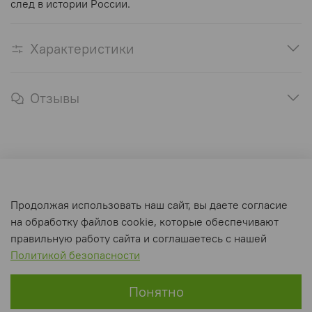
след в истории России.
Характеристики
Отзывы
Оферта и политика конфиденциальности
Продолжая использовать наш сайт, вы даете согласие
Пользовательское соглашение
на обработку файлов cookie, которые обеспечивают
Условия обмена и возврата
правильную работу сайта и соглашаетесь с нашей
Политикой безопасности
Интернет-магазин создан на inSales
Понятно