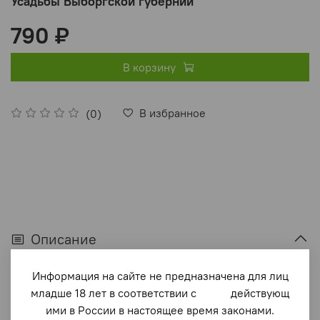
Усадьбы Выборгской губернии
790 ₽
В корзину
В избранное
(0)
Описание
Книга посвящена истории наиболее известных из
Информация на сайте не предназначена для лиц
многочисленных дворянских усадеб, располагавшихся
младше 18 лет в соответствии с действующ
со времен средневековья до середины ХХ в. на
ими в России в настоящее время законами.