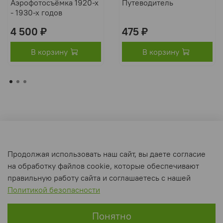
Аэрофотосъёмка 1920-х
Путеводитель
- 1930-х годов
4 500 ₽
475 ₽
В корзину
В корзину
Оферта и политика конфиденциальности
Продолжая использовать наш сайт, вы даете согласие
Пользовательское соглашение
на обработку файлов cookie, которые обеспечивают
Условия обмена и возврата
правильную работу сайта и соглашаетесь с нашей
Политикой безопасности
Интернет-магазин создан на inSales
Понятно