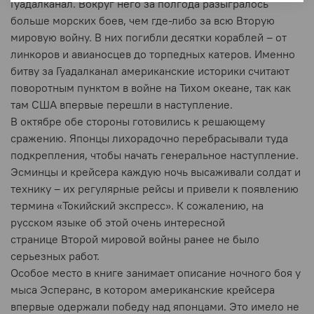
Гуадалканал. Вокруг него за полгода разыгралось
больше морских боев, чем где-либо за всю Вторую
мировую войну. В них погибли десятки кораблей – от
линкоров и авианосцев до торпедных катеров. Именно
битву за Гуадалканал американские историки считают
поворотным пунктом в войне на Тихом океане, так как
там США впервые перешли в наступление.
В октябре обе стороны готовились к решающему
сражению. Японцы лихорадочно перебрасывали туда
подкрепления, чтобы начать генеральное наступление.
Эсминцы и крейсера каждую ночь высаживали солдат и
технику – их регулярные рейсы и привели к появлению
термина «Токийский экспресс». К сожалению, на
русском языке об этой очень интересной
странице Второй мировой войны ранее не было
серьезных работ.
Особое место в книге занимает описание ночного боя у
мыса Эсперанс, в котором американские крейсера
впервые одержали победу над японцами. Это имело не