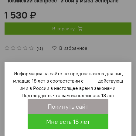
"Токийский экспресс" и бой у мыса Эсперанс
1 530 ₽
В корзину
В избранное
(0)
Информация на сайте не предназначена для лиц
младше 18 лет в соответствии с действующ
ими в России в настоящее время законами.
Подтвердите, что вам исполнилось 18 лет
Описание
Покинуть сайт
Эта книга посвящена событиям октября 1942 года на
Мне есть 18 лет
юге Тихого океана. Соединённые Штаты и Япония
начали затяжную и кровавую борьбу за остров