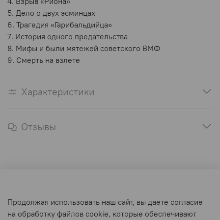
4. Взрыв «Риона»
5. Дело о двух эсминцах
6. Трагедия «Гарибальдийца»
7. История одного предательства
8. Мифы и были мятежей советского ВМФ
9. Смерть на взлете
Характеристики
Отзывы
Оферта и политика конфиденциальности
Продолжая использовать наш сайт, вы даете согласие
Пользовательское соглашение
на обработку файлов cookie, которые обеспечивают
Условия обмена и возврата