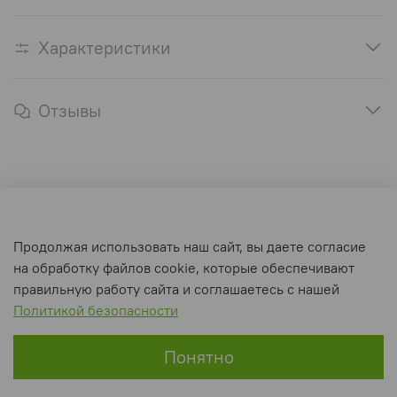
Характеристики
Отзывы
Оферта и политика конфиденциальности
Продолжая использовать наш сайт, вы даете согласие
Пользовательское соглашение
на обработку файлов cookie, которые обеспечивают
Условия обмена и возврата
правильную работу сайта и соглашаетесь с нашей
Политикой безопасности
Интернет-магазин создан на inSales
Понятно