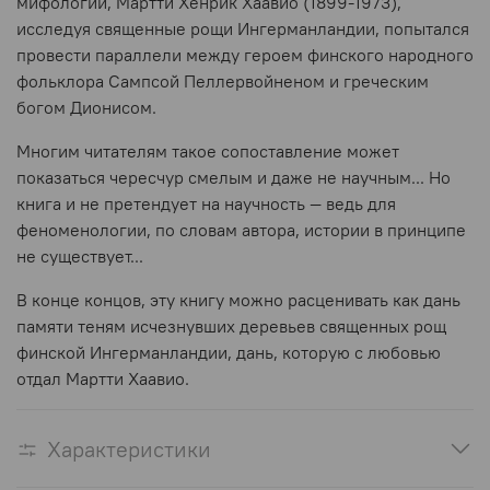
мифологии, Мартти Хенрик Хаавио (1899-1973),
исследуя священные рощи Ингерманландии, попытался
провести параллели между героем финского народного
фольклора Сампсой Пеллервойненом и греческим
богом Дионисом.
Многим читателям такое сопоставление может
показаться чересчур смелым и даже не научным... Но
книга и не претендует на научность
—
ведь для
феноменологии, по словам автора, истории в принципе
не существует...
В конце концов, эту книгу можно расценивать как дань
памяти теням исчезнувших деревьев священных рощ
финской Ингерманландии, дань, которую с любовью
отдал Мартти Хаавио.
Характеристики