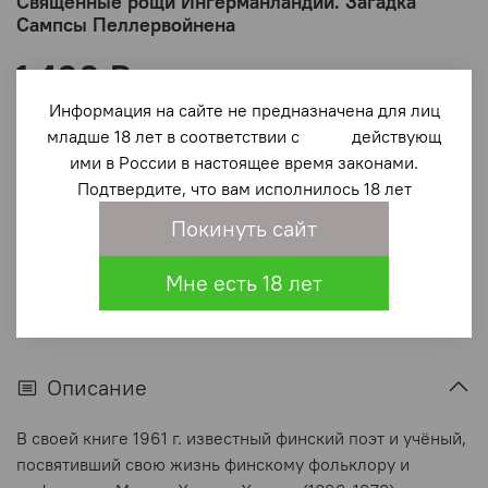
Священные рощи Ингерманландии. Загадка
Сампсы Пеллервойнена
1 400 ₽
Информация на сайте не предназначена для лиц
В корзину
младше 18 лет в соответствии с действующ
ими в России в настоящее время законами.
Подтвердите, что вам исполнилось 18 лет
В избранное
(0)
Покинуть сайт
Мне есть 18 лет
Описание
В своей книге 1961 г. известный финский поэт и учёный,
посвятивший свою жизнь финскому фольклору и