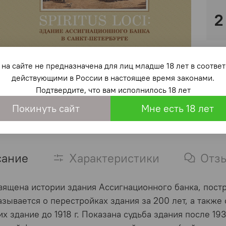
2
на сайте не предназначена для лиц младше 18 лет в со
действующими в России в настоящее время законами.
Подтвердите, что вам исполнилось 18 лет
Покинуть сайт
Мне есть 18 лет
сание
Характеристики
Отз
вящена истории здания Ассигнационного банка, постро
азывается о перестройках здания за 200 лет, а также
х здание до 1918 г. Показана судьба здания после 193