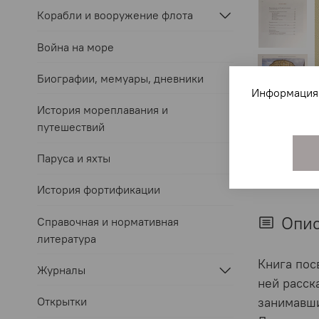
Корабли и вооружение флота
Война на море
Биографии, мемуары, дневники
Информация 
История мореплавания и
путешествий
Паруса и яхты
История фортификации
Опи
Справочная и нормативная
литература
Книга пос
Журналы
ней расск
Открытки
занимавши