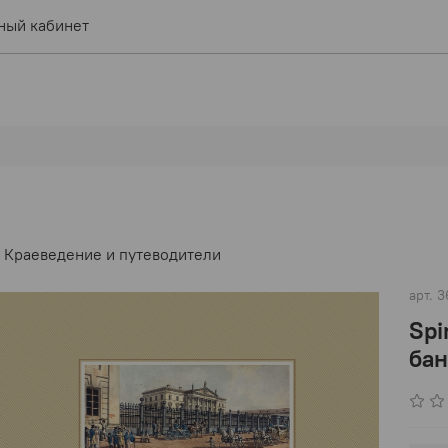
ный кабинет
Краеведение и путеводители
арт.
3
Spi
бан