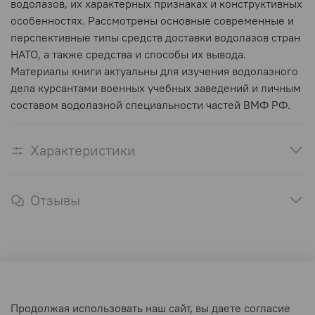
водолазов, их характерных признаках и конструктивных
особенностях. Рассмотрены основные современные и
перспективные типы средств доставки водолазов стран
НАТО, а также средства и способы их вывода.
Материалы книги актуальны для изучения водолазного
дела курсантами военных учебных заведений и личным
составом водолазной специальности частей ВМФ РФ.
Характеристики
Отзывы
Оферта и политика конфиденциальности
Продолжая использовать наш сайт, вы даете согласие
Пользовательское соглашение