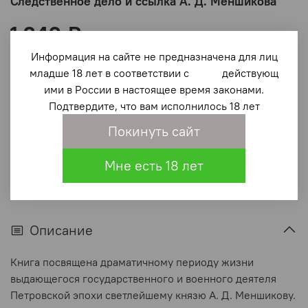
Следственное дело и ссылка А. Д. Меншикова
1 240 ₽
Информация на сайте не предназначена для лиц
В корзину
младше 18 лет в соответствии с действующ
ими в России в настоящее время законами.
Подтвердите, что вам исполнилось 18 лет
В избранное
(0)
Покинуть сайт
Мне есть 18 лет
Описание
Книга посвящена драматичному периоду жизни
выдающегося государственного и военного деятеля
Петровской эпохи светлейшему князю А. Д. Меншикову.