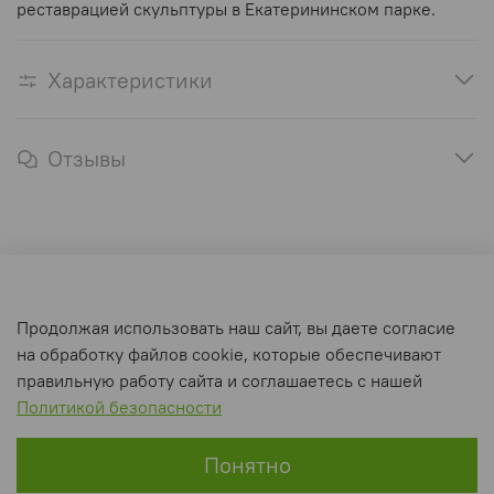
реставрацией скульптуры в Екатерининском парке.
Характеристики
Отзывы
Оферта и политика конфиденциальности
Продолжая использовать наш сайт, вы даете согласие
Пользовательское соглашение
на обработку файлов cookie, которые обеспечивают
Условия обмена и возврата
правильную работу сайта и соглашаетесь с нашей
Политикой безопасности
Интернет-магазин создан на inSales
Понятно