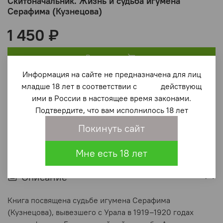
Скитоначальник. Жизнь и судьба игумена
Серафима (Кузнецова)
1 450 ₽
В корзину
Информация на сайте не предназначена для лиц
младше 18 лет в соответствии с действующ
В избранное
(0)
ими в России в настоящее время законами.
Подтвердите, что вам исполнилось 18 лет
Покинуть сайт
Мне есть 18 лет
Описание
Книга посвящена судьбе игумена Серафима
(Кузнецова), вывезшего с Урала в 1919–1920 годах