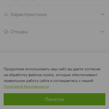
Характеристики
Отзывы
Оферта и политика конфиденциальности
Продолжая использовать наш сайт, вы даете согласие
Пользовательское соглашение
на обработку файлов cookie, которые обеспечивают
Условия обмена и возврата
правильную работу сайта и соглашаетесь с нашей
Политикой безопасности
Интернет-магазин создан на inSales
Понятно