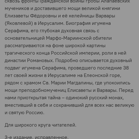
сквозь фронты Гражданской войны гробы Алапаевских
мучеников и доставившего мощи великой княгини
Елизаветы Фёдоровны и её келейницы Варвары
(Яковлевой) в Иерусалим. Биография игумена
Серафима, его глубокая духовная связь с
основательницей Марфо-Мариинской обители
рассматриваются на фоне широкой картины
трагического конца Российской империи, роли в ней
династии Романовых. Подробно описывается духовный
подвиг игумена Серафима, проведшего последние 38
лет своей жизни в Иерусалиме на Елеонской горе,
рядом с храмом Св. Марии Магдалины, где упокоились
мощи преподобномучениц Елисаветы и Варвары. Перед
нами приоткрытая тайна – одинокий русский монах,
вместивший в себя и сохранивший для всех нас великую
и святую Россию.
Для широкого круга читателей.
3-е издание, исправленное.