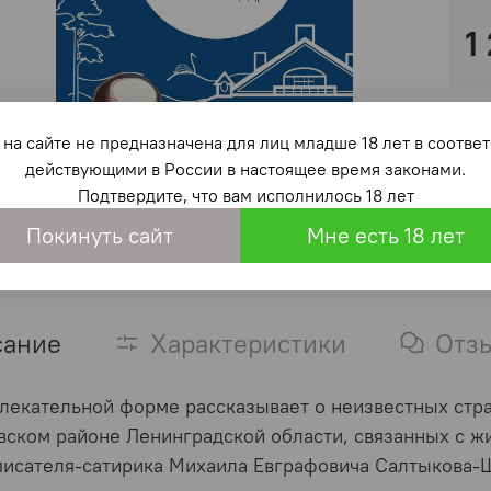
1
на сайте не предназначена для лиц младше 18 лет в со
действующими в России в настоящее время законами.
Подтвердите, что вам исполнилось 18 лет
Покинуть сайт
Мне есть 18 лет
сание
Характеристики
Отз
влекательной форме рассказывает о неизвестных стр
ском районе Ленинградской области, связанных с ж
писателя-сатирика Михаила Евграфовича Салтыкова-Щ