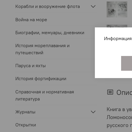
Корабли и вооружение флота
Война на море
Биографии, мемуары, дневники
Информация 
История мореплавания и
путешествий
Паруса и яхты
История фортификации
Опи
Справочная и нормативная
литература
Книга в у
Журналы
Ломоносов
Открытки
русского 