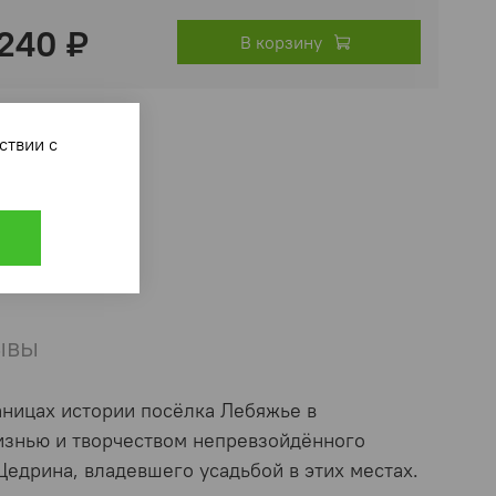
 240 ₽
В корзину
ответствии с
ывы
аницах истории посёлка Лебяжье в
изнью и творчеством непревзойдённого
едрина, владевшего усадьбой в этих местах.