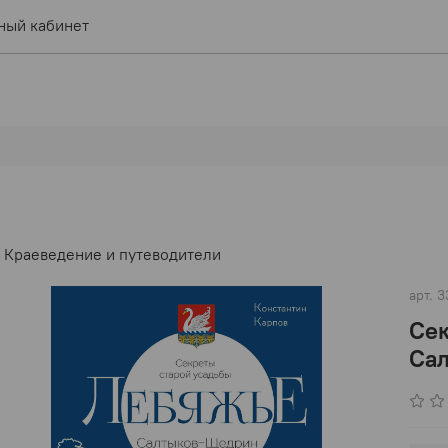
ный кабинет
Краеведение и путеводители
арт.
3
Сек
Са