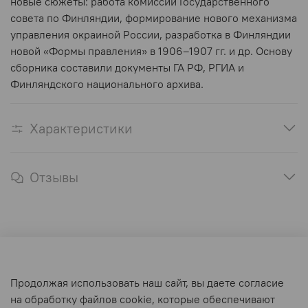
новые сюжеты: работа комиссий Государственного
совета по Финляндии, формирование нового механизма
управления окраиной России, разработка в Финляндии
новой «Формы правления» в 1906–1907 гг. и др. Основу
сборника составили документы ГА РФ, РГИА и
Финляндского национального архива.
Характеристики
Отзывы
Оферта и политика конфиденциальности
Продолжая использовать наш сайт, вы даете согласие
Пользовательское соглашение
на обработку файлов cookie, которые обеспечивают
Условия обмена и возврата