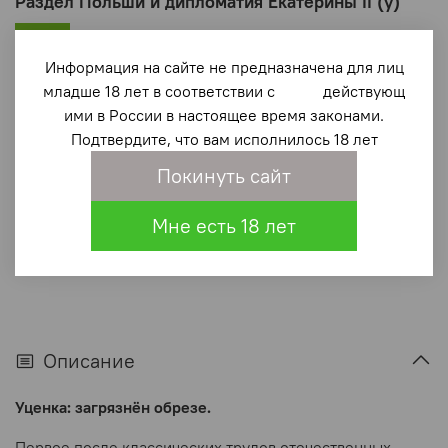
Раздел Польши и дипломатия Екатерины II (у)
-32%
1 200 ₽
Информация на сайте не предназначена для лиц
1 760 ₽
младше 18 лет в соответствии с действующ
ими в России в настоящее время законами.
В корзину
Подтвердите, что вам исполнилось 18 лет
Покинуть сайт
В избранное
(0)
Мне есть 18 лет
Описание
Уценка: загрязнён обрезе.
Первое после классических трудов отечественных