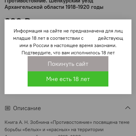
Противостояние. Шенкурский уезд
Архангельской области 1918-1920 годы
820 ₽
Информация на сайте не предназначена для лиц
В корзину
младше 18 лет в соответствии с действующ
ими в России в настоящее время законами.
Подтвердите, что вам исполнилось 18 лет
В избранное
(0)
Покинуть сайт
Мне есть 18 лет
Описание
Книга А. Н. Зобнина «Противостояние» посвящена теме
борьбы «белых» и «красных» на территории