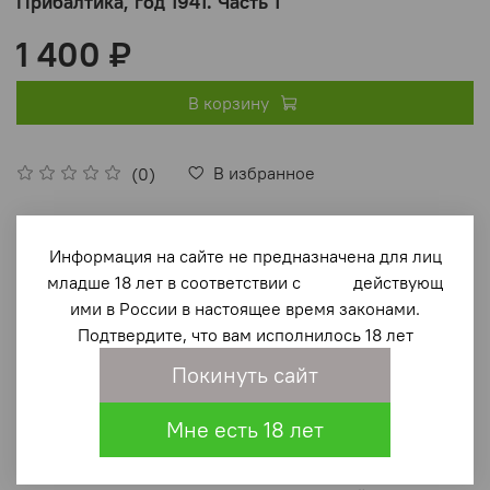
Прибалтика, год 1941. Часть 1
1 400 ₽
В корзину
В избранное
(0)
Информация на сайте не предназначена для лиц
младше 18 лет в соответствии с действующ
ими в России в настоящее время законами.
Подтвердите, что вам исполнилось 18 лет
Описание
Покинуть сайт
Книга о предвоенном освоении Прибалтики в 1941 году
Мне есть 18 лет
воссоздаёт атмосферу напряжённости, отваги и
мужества советских людей, показывает истоки