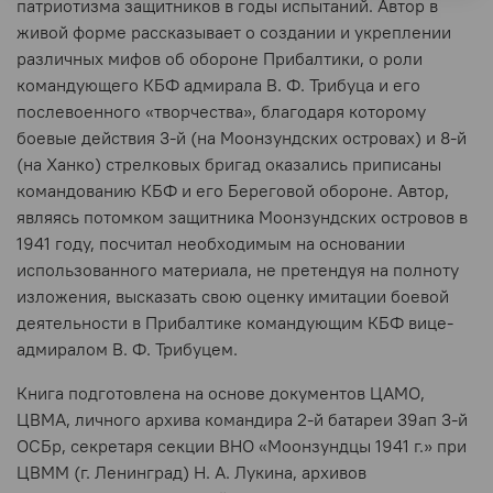
патриотизма защитников в годы испытаний. Автор в
живой форме рассказывает о создании и укреплении
различных мифов об обороне Прибалтики, о роли
командующего КБФ адмирала В. Ф. Трибуца и его
послевоенного «творчества», благодаря которому
боевые действия 3-й (на Моонзундских островах) и 8-й
(на Ханко) стрелковых бригад оказались приписаны
командованию КБФ и его Береговой обороне. Автор,
являясь потомком защитника Моонзундских островов в
1941 году, посчитал необходимым на основании
использованного материала, не претендуя на полноту
изложения, высказать свою оценку имитации боевой
деятельности в Прибалтике командующим КБФ вице-
адмиралом В. Ф. Трибуцем.
Книга подготовлена на основе документов ЦАМО,
ЦВМА, личного архива командира 2-й батареи 39ап 3-й
ОСБр, секретаря секции ВНО «Моонзундцы 1941 г.» при
ЦВММ (г. Ленинград) Н. А. Лукина, архивов