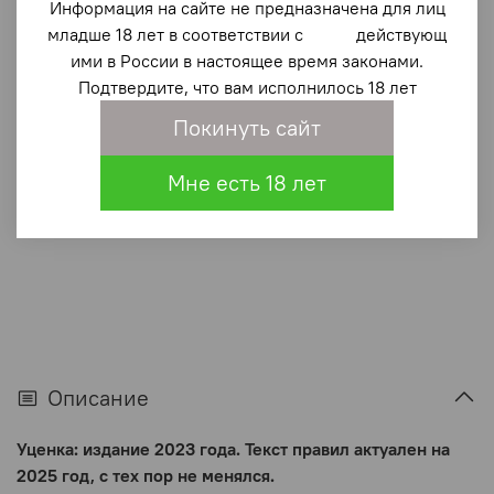
Правила вида спорта "Парусный спорт" (у)
Информация на сайте не предназначена для лиц
младше 18 лет в соответствии с действующ
-44%
ими в России в настоящее время законами.
500 ₽
Подтвердите, что вам исполнилось 18 лет
890 ₽
Покинуть сайт
В корзину
Мне есть 18 лет
В избранное
(0)
Описание
Уценка: издание 2023 года. Текст правил актуален на
2025 год, с тех пор не менялся.