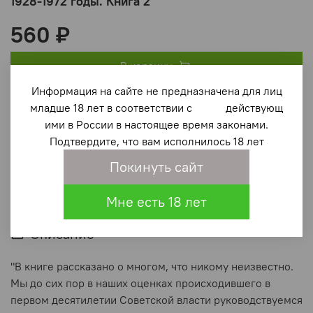
1928-1972 годы. Книга 2
560 ₽
В корзину
Информация на сайте не предназначена для лиц
младше 18 лет в соответствии с действующ
В избранное
(0)
ими в России в настоящее время законами.
Подтвердите, что вам исполнилось 18 лет
Покинуть сайт
Мне есть 18 лет
Описание
"В книге рассказано о многом, что никому неизвестно.
Мы до сих пор в наших оценках происходившего в
первом десятилетии Советской власти руководствуемся