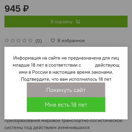
945 ₽
В корзину
В избранное
(0)
Информация на сайте не предназначена для лиц
младше 18 лет в соответствии с действующ
ими в России в настоящее время законами.
Подтвердите, что вам исполнилось 18 лет
Покинуть сайт
Описание
Мне есть 18 лет
Монография посвящена изучению проходящего на
наших глазах процесса лавинообразного
преобразования мировой транспортно-логистической
системы под действием изменившихся