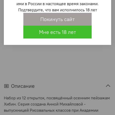
Под осенней звездой. Набор из 12 открыток
ими в России в настоящее время законами.
Подтвердите, что вам исполнилось 18 лет
380 ₽
Покинуть сайт
В корзину
Мне есть 18 лет
В избранное
(0)
Описание
Набор из 12 открыток, посвящённый осенним пейзажам
Хибин. Серия создана Анной Михайловой -
выпускницей Рисовальных классов при Академии