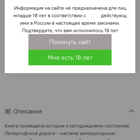
Петергофская дорога. Историко-архитектурный
путеводитель
Информация на сайте не предназначена для лиц
младше 18 лет в соответствии с действующ
1 900 ₽
ими в России в настоящее время законами.
Подтвердите, что вам исполнилось 18 лет
В корзину
Покинуть сайт
В избранное
(0)
Мне есть 18 лет
Описание
Книга посвящена истории и сегодняшнему состоянию
Петергофской дороги - системе императорских