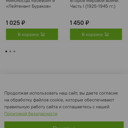
миноносцы «Боевой» и
Второй мировой войне.
«Лейтенант Бураков»
Часть I (1925-1945 гг.)
1 025 ₽
1 450 ₽
В корзину
В корзину
Оферта и политика конфиденциальности
Продолжая использовать наш сайт, вы даете согласие
Пользовательское соглашение
на обработку файлов cookie, которые обеспечивают
Условия обмена и возврата
правильную работу сайта и соглашаетесь с нашей
Политикой безопасности
Интернет-магазин создан на inSales