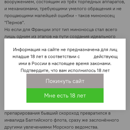
вооружением, состоящим из трёх торпедных аппаратов,
и механизмами, требующими умелого обращения и не
прощающими малейшей ошибки - таков миноносец
"Пернов".
Но если для Франции этот тип миноносца стал всего
лишь одним из этапов на пути создания идеального
миноносца, то для России "Пернов" уже представлялся
Информация на сайте не предназначена для лиц
воплощённым идеалом и надолго стал эталоном
младше 18 лет в соответствии с действующ
миноносца. Скопированный 24 раза, "Пернов" стал
ими в России в настоящее время законами.
прародителем самой большой в российском флоте
Подтвердите, что вам исполнилось 18 лет
серии миноносцев, превзойдённый позднее, пожалуй,
разве что знаменитым "Соколом".
Покинуть сайт
Его служба однако состояла в том, чтобы принести себя
в жертву заводам, тем самым компенсировать скупость
Мне есть 18 лет
Морского ведомства, поспешившего отказаться от
покупки чертежей миноносца. После же
препарирования бывший скороход превратился в
инвалида Балтийского флота, сразу же заслонённого
другими увлечениями Морского ведомства.