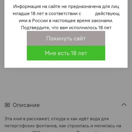
От реки Коваши до Самсоновской чаши. История
Информация на сайте не предназначена для лиц
водоподводящей системы фонтанов Петергофа
младше 18 лет в соответствии с действующ
1 100 ₽
ими в России в настоящее время законами.
Подтвердите, что вам исполнилось 18 лет
В корзину
Покинуть сайт
Мне есть 18 лет
В избранное
(0)
Описание
Эта книга расскажет, откуда и как идёт вода для
петергофских фонтанов, как строилась и менялась на