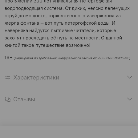
протяжении 300 лет уникальная Петергофская
водоподводящая система. От диких, неясно лепечущих
струй до мощного, торжественного извержения из
жерла фонтана — вот путь петергофской воды. И
наверняка найдутся пытливые читатели, которые
захотят проследить её путь на местности. С данной
книгой такое путешествие возможно!
16+
(
маркировка по требованию Федерального закона от 29.12.2010 №436-ФЗ
)
Характеристики
Отзывы
Оферта и политика конфиденциальности