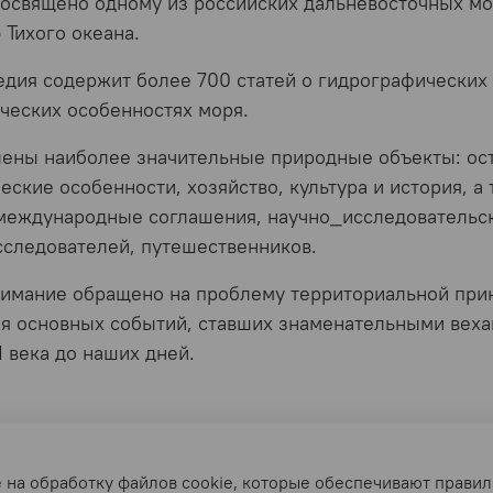
освящено одному из российских дальневосточных мо
 Тихого океана.
дия содержит более 700 статей о гидрографических 
ческих особенностях моря.
ены наиболее значительные природные объекты: остр
еские особенности, хозяйство, культура и история, а
международные соглашения, научно_исследовательс
сследователей, путешественников.
имание обращено на проблему территориальной прин
я основных событий, ставших знаменательными вехам
I века до наших дней.
тельское соглашение
Условия обмена и возврата
е на обработку файлов cookie, которые обеспечивают правил