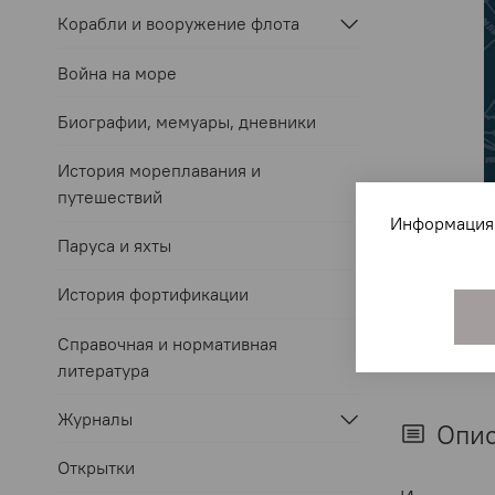
Корабли и вооружение флота
Война на море
Биографии, мемуары, дневники
История мореплавания и
путешествий
Информация 
Паруса и яхты
История фортификации
Справочная и нормативная
литература
Журналы
Опи
Открытки