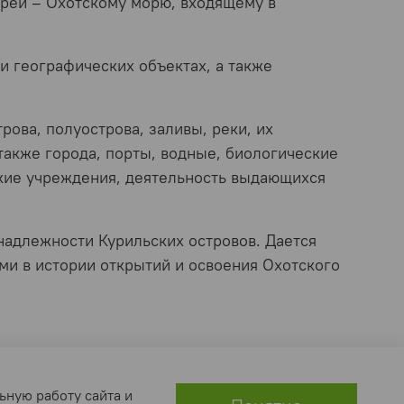
рей – Охотскому морю, входящему в
и географических объектах, а также
ова, полуострова, заливы, реки, их
 также города, порты, водные, биологические
кие учреждения, деятельность выдающихся
адлежности Курильских островов. Дается
и в истории открытий и освоения Охотского
ьную работу сайта и