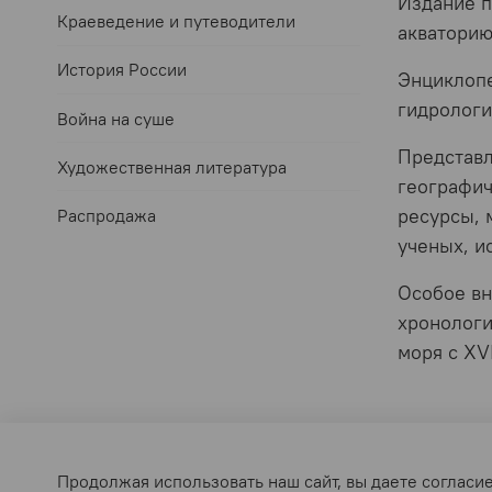
Издание п
Краеведение и путеводители
акваторию
История России
Энциклопе
гидрологи
Война на суше
Представл
Художественная литература
географич
ресурсы, 
Распродажа
ученых, и
Особое вн
хронологи
моря с XV
Оферта и политика конфиденциальности
Пользова
Продолжая использовать наш сайт, вы даете согласи