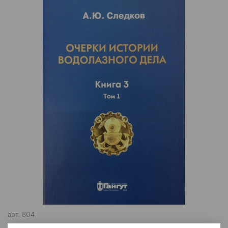
арт.
804