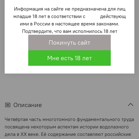
Очерки истории водолазного дела. Книга 3 том 1
Информация на сайте не предназначена для лиц
1 140 ₽
младше 18 лет в соответствии с действующ
ими в России в настоящее время законами.
В корзину
Подтвердите, что вам исполнилось 18 лет
Покинуть сайт
В избранное
(0)
Мне есть 18 лет
Описание
Четвёртая часть многотомного фундаментального труда
посвящена некоторым аспектам истории водолазного
дела в XX веке. Её содержание составляют российские