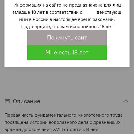
Очерки истории водолазного дела. Книга 1
Информация на сайте не предназначена для лиц
младше 18 лет в соответствии с действующ
1 140 ₽
ими в России в настоящее время законами.
Подтвердите, что вам исполнилось 18 лет
В корзину
Покинуть сайт
В избранное
(0)
Мне есть 18 лет
Описание
Первая часть фундаментального многотомного труда
посвящена истории водолазного дела с древнейших
времен до окончания XVIII столетия. В ней